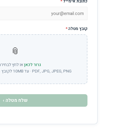
כתובת אימייל
*
קובץ מטלה
*
📎
גרור לכאן
או לחץ לבחירת
PDF, JPG, JPEG, PNG · עד 10MB לקובץ · ניתן לבחור מספר קבצים
שלח מטלה ›