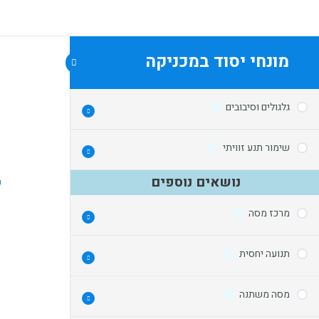
מונחי יסוד במכניקה
מ
גלגולים וסיבובים
שימור תנע זוויתי
—– תיאוריה —–
נושאים נוספים
גלגול ללא החלקה
—– תיאוריה —–
יתרונות הגלגול ללא החלקה
מרכז מסה
תנע זוויתי
———————–תרגילים——————–
מומנט התמד / מומנט אינרציה
תנועה יחסית
מכונת אטווד עם דסקה
—– תיאוריה —–
משפט שטיינר
משקולת מושכת יויו מלמטה
מרכז מסה / מרכז הכובד
מסה משתנה
———-תרגילים———–
—– תיאוריה —–
טבעת מסתובבת בהחלקה עד עצירה
———————–תרגילים——————–