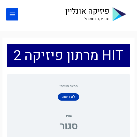
ילוג
פיזיקה אונליין
תוכן
Main
מכניקה וחשמל
Menu
HIT מרתון פיזיקה 2
המצב הנוכחי
לא רשום
מחיר
סגור