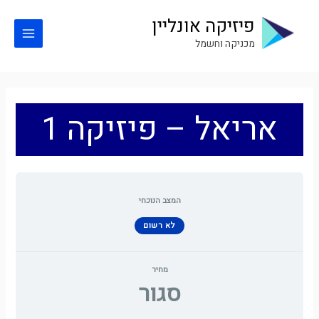
ילוג
פיזיקה אונליין
תוכן
Main
מכניקה וחשמל
Menu
אריאל – פיזיקה 1
המצב הנוכחי
לא רשום
מחיר
סגור