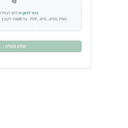
📎
גרור לכאן
או לחץ לבחירת
PDF, JPG, JPEG, PNG · עד 10MB לקובץ · ניתן לבחור מספר קבצים
שלח מטלה ›