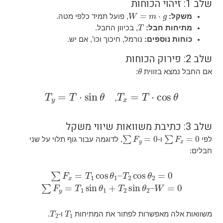
W
=
m
⋅
g
, פועל תמיד כלפי מטה.
T
חבל:
, בכיוון החבל.
ספים:
נורמל, חיכוך וכו’, אם יש.
θ
בזווית
:
T
y
=
T
⋅
sin
θ
T
x
=
T
⋅
cos
,
F
y
=
0
∑
ו-
, לדוגמה עבור גוף תלוי על שני
F
x
=
T
1
cos
θ
1
–
T
2
cos
θ
2
=
0
F
y
=
T
1
sin
θ
1
+
T
2
sin
θ
2
–
W
=
0
∑
T
2
T
1
מאפשרות לפתור את המתיחות
ו-
.