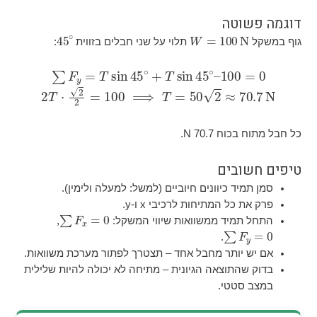
ה
∘
45
W
=
100
תלוי על שני חבלים בזווית
:
F
y
=
T
sin
45
∘
+
T
sin
45
∘
–
100
=
0
2
T
⋅
2
2
=
100
⟹
T
=
50
2
≈
70.7
N
70 N.
ים
כיוונים חיוביים (למשל: למעלה ולימין).
המתיחות לרכיבי x ו-y.
F
x
=
0
∑
ד ממשוואות שיווי המשקל:
,
F
.
תר מחבל אחד – תצטרך לפתור מערכת משוואות.
וצאה הגיונית – מתיחה לא יכולה להיות שלילית
טי.