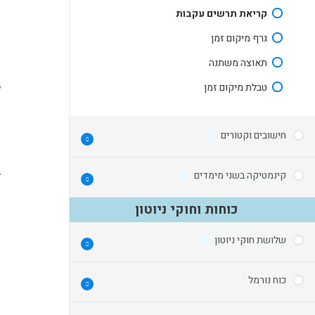
קריאת תרשים עקבות
גרף מיקום זמן
תאוצה משתנה
3.
טבלת מיקום זמן
ל
חישובים וקטורים
4
קינמטיקה בשני מימדים
סכימת וקטורים
ת
כוחות וחוקי ניוטון
חלוקת וקטור לרכיבים
קינמטיקה בזריקה אופקית
מרכיבים לגודל וכיוון
שלושת חוקי ניוטון
אופקית לעומת אנכית
זריקה בזווית
כוח נורמל
חוק ראשון – חוק ההתמדה
משוואת מסלול