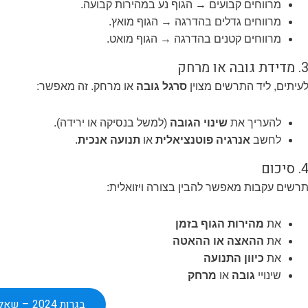
מרווחים קבועים → הגוף נע במהירות קבועה.
מרווחים גדלים בהדרגה → הגוף מואץ.
מרווחים קטנים בהדרגה → הגוף מואט.
 מדידת גובה או מרחק
עיתים, ליד התרשים מצוין
סרגל גובה
או מרחק. זה מאפשר:
להעריך את
שינוי הגובה
(למשל בנסיקה או ירידה).
לחשב
אנרגיה פוטנציאלית
או
תנועה אנכית
.
. סיכום
רשים עקבות מאפשר להבין בצורה ויזואלית:
את
מהירות הגוף בזמן
את
ההאצה או ההאטה
את
כיוון התנועה
שינויי
גובה
או
מרחק
בגרות 2024 – שאלה 1