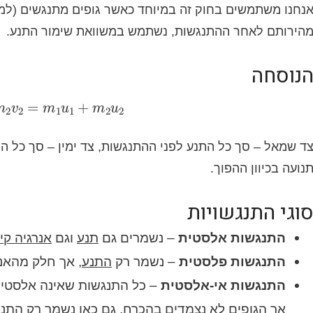
נחנו משתמשים בחוק זה במיוחד כאשר גופים מתנגשים (למשל
הירותם לאחר ההתנגשות, נשתמש במשוואת שימור התנע.
נוסחה
m
2
v
2
=
m
1
u
1
+
m
2
u
2
ד שמאל – סך כל התנע לפני ההתנגשות, צד ימין – סך כל ה
נועה בכיוון ההפוך.
וגי התנגשויות
התנגשות אלסטית
– נשמרים גם
תנע
וגם
אנרגיה קי
התנגשות פלסטית
– נשמר רק
התנע
, אך חלק מהאנר
התנגשות אי-אלסטית
– כל התנגשות שאינה אלסטית 
אך הגופים
לא נצמדים
בהכרח. גם כאן נשמר רק התנע