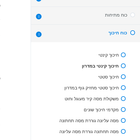
חוק ראשון – חוק ההתמדה
קריאת תרשים עקבות
משוואת מסלול
סיבוב מערכת צירים
כוח מתיחות
גרף מיקום זמן
תרשים עקבות בזריקה אופקית
נורמל
מתיחות במצב סטטי
תאוצה משתנה
ג
נורמל במעלית מאיצה
כוח חיכוך
חוק שני
מתיחות
טבלת מיקום זמן
עקרון השקילות
מתיחות בתנועה בתאוצה
חיכוך קינטי
בחירת כיוון ציר חיובי
ה
חיכוך קינטי במדרון
מכונת אטווד
חיכוך סטטי
גלגלת נעה
חיכוך סטטי מחזיק גוף במדרון
חלוקת כוח לרכיבים
ה
משקולת מסה קיר מעוגל וחוט
מקדמי חיכוך שונים
ג
מסה עליונה גוררת מסה תחתונה
מסה תחתונה גוררת מסה עליונה