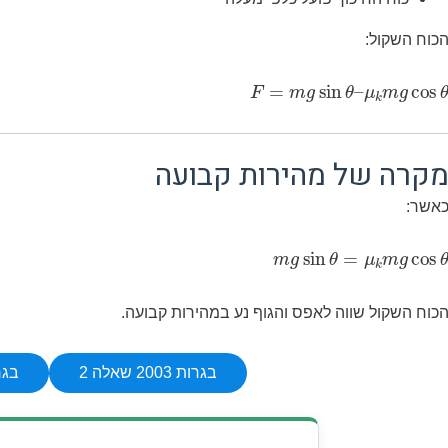
כוח השקול:
F
=
m
g
sin
θ
–
μ
k
m
g
cos
θ
קרה של מהירות קבועה
אשר:
m
g
sin
θ
=
μ
k
m
g
cos
θ
כוח השקול שווה לאפס והגוף נע במהירות קבועה.
בגרות 2003 שאלה 2
בגרות 23