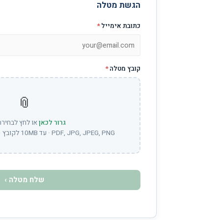
הגשת מטלה
כתובת אימייל
*
קובץ מטלה
*
📎
גרור לכאן
או לחץ לבחירת
PDF, JPG, JPEG, PNG · עד 10MB לקובץ · ניתן לבחור מספר קבצים
שלח מטלה ›