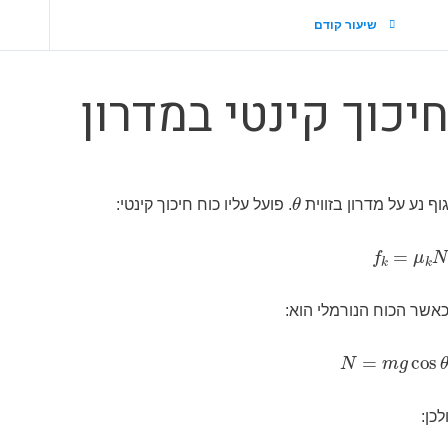
שיעור קודם
יכוך קינטי במדרון
θ
וף נע על מדרון בזווית
. פועל עליו כוח חיכוך קינטי:
f
k
=
μ
k
N
אשר הכוח הנורמלי הוא:
N
=
m
g
cos
θ
לכן: