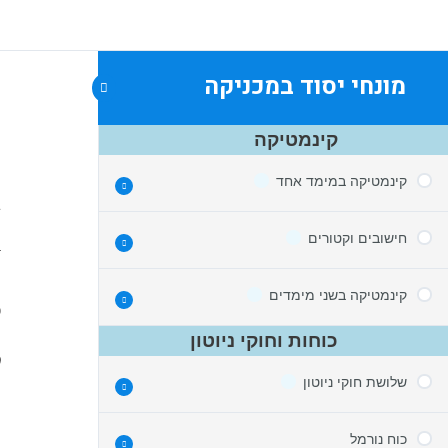
מונחי יסוד במכניקה
ח
קינמטיקה
קינמטיקה במימד אחד
ג
חישובים וקטורים
קינמטיקה
מתרשים עקבות לנוסחת המיקום
קינמטיקה בשני מימדים
סכימת וקטורים
כ
נפילה חופשית אנכית
כוחות וחוקי ניוטון
חלוקת וקטור לרכיבים
הפרש זמנים לשני גופים
קינמטיקה בזריקה אופקית
מרכיבים לגודל וכיוון
שלושת חוקי ניוטון
תאוצה
אופקית לעומת אנכית
ו
גרף מהירות זמן
זריקה בזווית
כוח נורמל