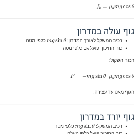
f
k
=
μ
k
m
g
cos
θ
וף עולה במדרון
m
g
sin
θ
רכיב המשקל לאורך המדרון:
כלפי מטה
כוח החיכוך פועל גם כלפי מטה
כוח השקול:
F
=
−
m
g
sin
θ
–
μ
k
m
g
cos
θ
גוף מאט עד עצירה.
וף יורד במדרון
m
g
sin
θ
רכיב המשקל:
כלפי מטה
כוח החיכוך פועל כלפי מעלה