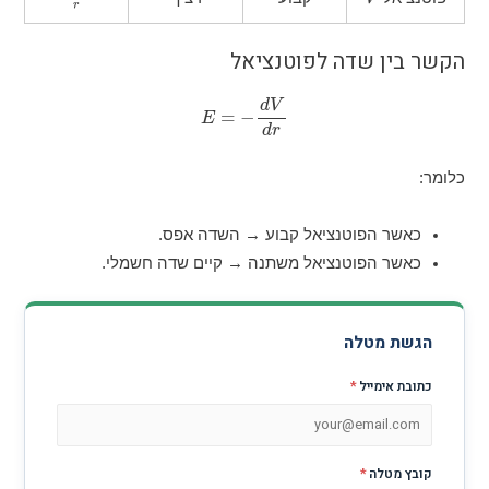
דה לפוטנציאל
E
=
−
d
V
d
r
וטנציאל קבוע → השדה אפס.
וטנציאל משתנה → קיים שדה חשמלי.
לה
*