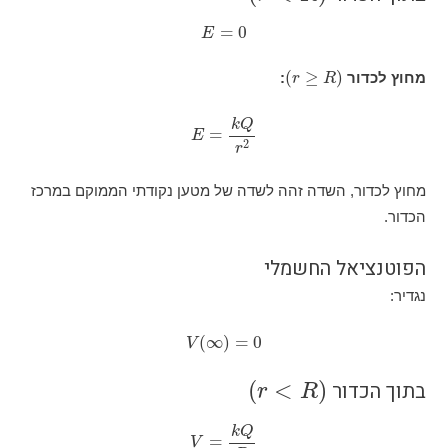
E
=
0
)
r
≥
R
(
:
E
=
k
Q
r
2
שדה זהה לשדה של מטען נקודתי הממוקם במרכז
החשמלי
V
(
∞
)
=
0
)
r
<
R
(
V
=
k
Q
R