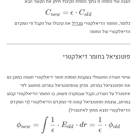
זו בתוך נוסחת הקיבול תיתן את הקשר הבא:
C_{new}= \epsilon \cdot C_{old}
=
⋅
C
ϵ
C
n
e
w
o
l
d
דיאלקטרי
מגדיל
את קיבולו של הקבל פי המקדם
חומר.
חומר דיאלקטרי
מלי בעקבות הוספת חומר דיאלקטרי תשנה כמובן גם
מרחב. מכיון שהפוטנציאל במרחב מחושב לפי
ה, נקבל שבמקרה פשוט, בו החומר הדיאלקטרי קבוע
פוטנציאל קטנה פי המקדם הדיאלקטרי (כי המקדם
 מחוץ לאינטגרל).
1
∫
\phi_{new}=\int \frac{1}{\epsilon}\cdot E_{old}\cdot dr=\frac{1}{\epsilon} \cdot \phi_{old}
=
⋅
⋅
=
ϕ
E
d
r
n
e
w
o
l
d
ϵ
ϵ