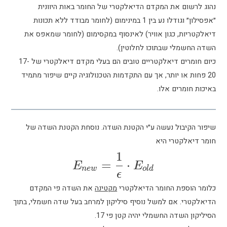
המקדם הדיאלקטרי של החומר באות היוונית
״אפסילון״ וגודלו נע בין 1 במינימום (לחומר מבודד ללא תכונות
ון אוויר) לאינסוף במקסימום (לחומר שמאפס את
תוכו לחלוטין).
כיום חומרים דיאלקטריים טובים הם בעלי מקדם דיאלקטרי של 17-
תר, אך עם התקדמות הטכנולוגיה קיים שיפור מתמיד
לו.
עשה ע״י הקטנת השדה. נוסחת הקטנת השדה של
היא
1
E_{new}=\frac 1 {\epsilon} \cdot E_{old}
=
⋅
E
E
n
e
w
o
l
d
ϵ
חומר הדיאלקטרי
מקטינה
את השדה פי המקדם
למשל נוסיף סיליקון למרחב בעל שדה חשמלי, בתוך
שמלי יהיה קטן פי 17.