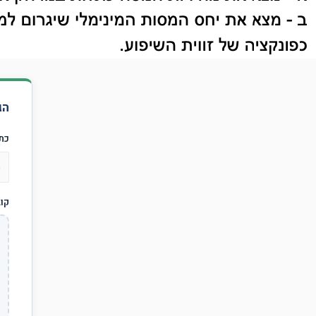
הג
כת
קו