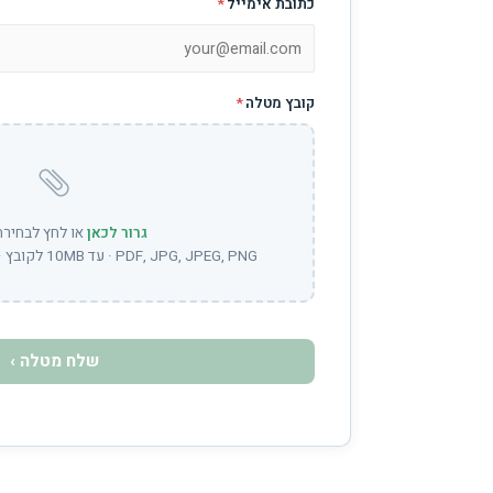
כתובת אימייל
*
קובץ מטלה
*
גרור לכאן
או לחץ לבחירת
PDF, JPG, JPEG, PNG · עד 10MB לקובץ · ניתן לבחור מספר קבצים
שלח מטלה ›